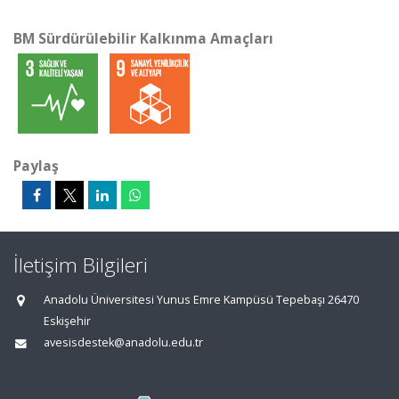
BM Sürdürülebilir Kalkınma Amaçları
Paylaş
İletişim Bilgileri
Anadolu Üniversitesi Yunus Emre Kampüsü Tepebaşı 26470
Eskişehir
avesisdestek@anadolu.edu.tr