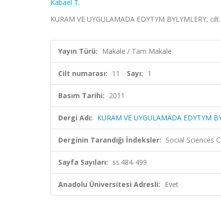
Kabael T.
KURAM VE UYGULAMADA EDYTYM BYLYMLERY, cilt.11, 
Yayın Türü:
Makale / Tam Makale
Cilt numarası:
11
Sayı:
1
Basım Tarihi:
2011
Dergi Adı:
KURAM VE UYGULAMADA EDYTYM B
Derginin Tarandığı İndeksler:
Social Sciences 
Sayfa Sayıları:
ss.484-499
Anadolu Üniversitesi Adresli:
Evet