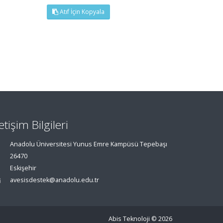
Atıf İçin Kopyala
letişim Bilgileri
Anadolu Üniversitesi Yunus Emre Kampüsü Tepebaşı
26470
Eskişehir
avesisdestek@anadolu.edu.tr
Abis Teknoloji
© 2026