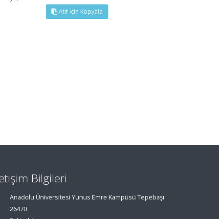
Atıf İçin Kopyala
letişim Bilgileri
Anadolu Üniversitesi Yunus Emre Kampüsü Tepebaşı
26470