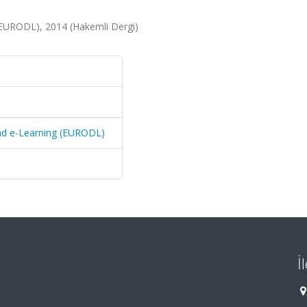
(EURODL), 2014 (Hakemli Dergi)
nd e-Learning (EURODL)
İ