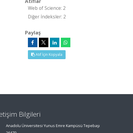
Atıflar
Web of Science: 2
Diğer İndeksler: 2
Paylaş
Atıf İçin Kopyala
letişim Bilgileri
Anadolu Üniversitesi Yunus Emre Kampüsü Tepebaşı
26470