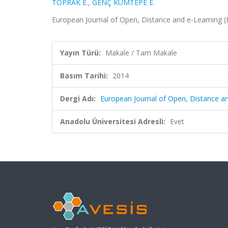
TOPRAK E.
,
GENÇ KUMTEPE E.
European Journal of Open, Distance and e-Learning 
Yayın Türü:
Makale / Tam Makale
Basım Tarihi:
2014
Dergi Adı:
European Journal of Open, Distance a
Anadolu Üniversitesi Adresli:
Evet