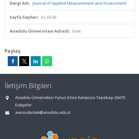
Dergi Adı:
Journal of Applied Measurement and Assessment
Sayfa Sayıları:
ss.33-42
Anadolu Üniversitesi Adresli:
Evet
Paylaş
İletişim Bilgileri
Anadolu Üniversitesi Yunus Emre Kampüsü Tepebaşı 26470
Eskişehir
avesisdestek@anadolu.edu.tr