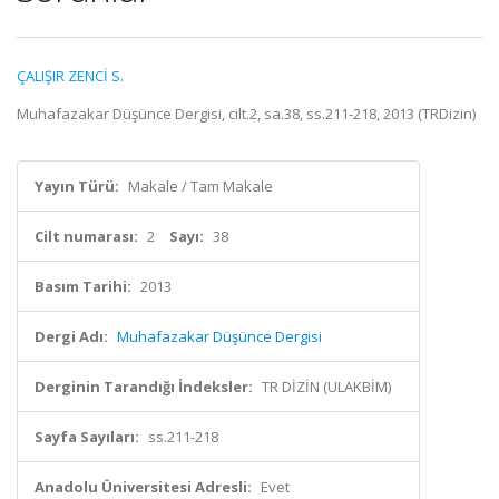
ÇALIŞIR ZENCİ S.
Muhafazakar Düşünce Dergisi, cilt.2, sa.38, ss.211-218, 2013 (TRDizin)
Yayın Türü:
Makale / Tam Makale
Cilt numarası:
2
Sayı:
38
Basım Tarihi:
2013
Dergi Adı:
Muhafazakar Düşünce Dergisi
Derginin Tarandığı İndeksler:
TR DİZİN (ULAKBİM)
Sayfa Sayıları:
ss.211-218
Anadolu Üniversitesi Adresli:
Evet