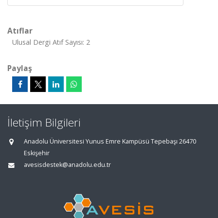
Atıflar
Ulusal Dergi Atıf Sayısı: 2
Paylaş
İletişim Bilgileri
Anadolu Üniversitesi Yunus Emre Kampüsü Tepebaşı 26470
Eskişehir
avesisdestek@anadolu.edu.tr