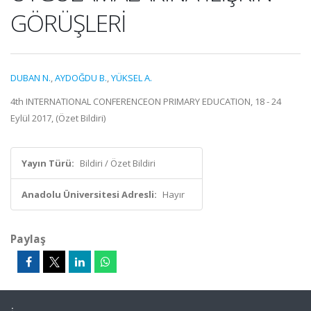
GÖRÜŞLERİ
DUBAN N.
,
AYDOĞDU B.
,
YÜKSEL A.
4th INTERNATIONAL CONFERENCEON PRIMARY EDUCATION, 18 - 24
Eylül 2017, (Özet Bildiri)
Yayın Türü:
Bildiri / Özet Bildiri
Anadolu Üniversitesi Adresli:
Hayır
Paylaş