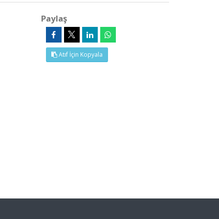
Paylaş
Atıf İçin Kopyala