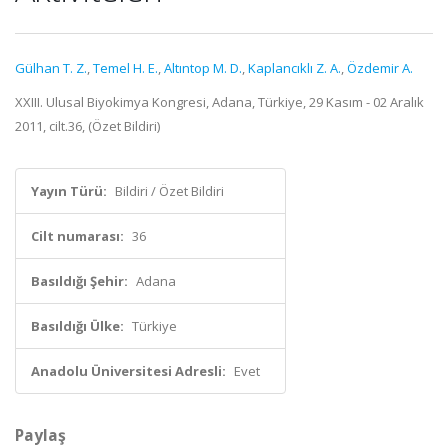
Gülhan T. Z.
,
Temel H. E.
,
Altıntop M. D.
,
Kaplancıklı Z. A.
,
Özdemir A.
XXIII. Ulusal Biyokimya Kongresi, Adana, Türkiye, 29 Kasım - 02 Aralık
2011, cilt.36, (Özet Bildiri)
Yayın Türü:
Bildiri / Özet Bildiri
Cilt numarası:
36
Basıldığı Şehir:
Adana
Basıldığı Ülke:
Türkiye
Anadolu Üniversitesi Adresli:
Evet
Paylaş