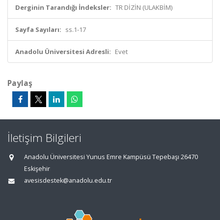
Derginin Tarandığı İndeksler:
TR DİZİN (ULAKBİM)
Sayfa Sayıları:
ss.1-17
Anadolu Üniversitesi Adresli:
Evet
Paylaş
İletişim Bilgileri
Anadolu Üniversitesi Yunus Emre Kampüsü Tepebaşı 26470
Eskişehir
avesisdestek@anadolu.edu.tr