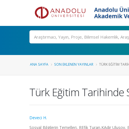
Anadolu Üni
Akademik Ve
Ara
ANA SAYFA
SON EKLENEN YAYINLAR
TÜRK EĞITIM TARI
Türk Eğitim Tarihinde S
Deveci H.
Sosyal Bilgilerin Temelleri, REfik Turan,KAdir Ulusoy, 