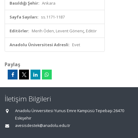
Basıldığı Şehir:
Ankara
Sayfa Sayıları:
ss.1171-1187
Editörler:
Merih Öden, Levent Gönenç, Editör
Anadolu Üniversitesi Adresli:
Evet
Paylaş
İletişim Bilgileri
Anadolu Üniversitesi Yunus Emre Kampüsü Tepebaşı 26470
Eskişehir
avesisdestek@anadolu.edu.tr