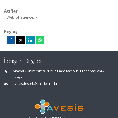
Atıflar
Web of Science: 7
Paylaş
İletişim Bilgileri
Anadolu Üniversitesi Yunus Emre Kampüsü Tepebaşı 26470
Eskişehir
avesisdestek@anadolu.edu.tr