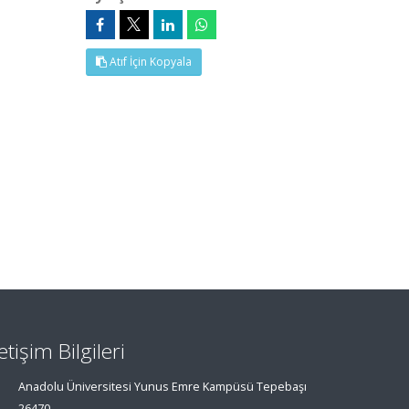
Atıf İçin Kopyala
letişim Bilgileri
Anadolu Üniversitesi Yunus Emre Kampüsü Tepebaşı
26470