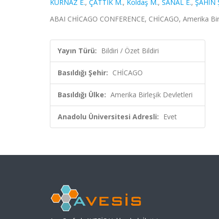
KURNAZ E.
,
ÇATTIK M.
,
Koldaş M.
,
SANAL E.
,
ŞAHİN 
ABAI CHİCAGO CONFERENCE, CHİCAGO, Amerika Birleşik 
Yayın Türü:
Bildiri / Özet Bildiri
Basıldığı Şehir:
CHİCAGO
Basıldığı Ülke:
Amerika Birleşik Devletleri
Anadolu Üniversitesi Adresli:
Evet