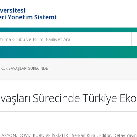
versitesi
ri Yönetim Sistemi
 KUR SAVAŞLARI SÜRECINDE...
avaşları Sürecinde Türkiye Ek
ON, DÖVİZ KURU VE İŞSİZLİK , Serkan Künü, Editör, Detay Yayıncı