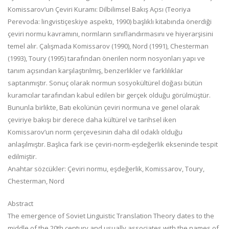
Komissarov’un Çeviri Kuramı: Dilbilimsel Bakış Açısı (Teoriya
Perevoda: lingvistiçeskiye aspektı, 1990) başlıklı kitabında önerdiği
çeviri normu kavramını, normların sınıflandırmasını ve hiyerarşisini
temel alır. Çalışmada Komissarov (1990), Nord (1991), Chesterman
(1993), Toury (1995) tarafından önerilen norm nosyonları yapı ve
tanım açısından karşılaştırılmış, benzerlikler ve farklılıklar
saptanmıştır. Sonuç olarak normun sosyokültürel doğası bütün
kuramcılar tarafından kabul edilen bir gerçek olduğu görülmüştür.
Bununla birlikte, Batı ekolünün çeviri normuna ve genel olarak
çeviriye bakışı bir derece daha kültürel ve tarihsel iken
Komissarov’un norm çerçevesinin daha dil odaklı olduğu
anlaşılmıştır. Başlıca fark ise çeviri-norm-eşdeğerlik ekseninde tespit
edilmiştir.
Anahtar sözcükler: Çeviri normu, eşdeğerlik, Komissarov, Toury,
Chesterman, Nord
Abstract
The emergence of Soviet Linguistic Translation Theory dates to the
middle of the 20th century and usually associates with the names of