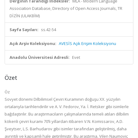
Derginin Tarandığı İndeksler:
MLA - Modern Language
Association Database, Directory of Open Access Journals, TR
DİZİN (ULAKBİM)
Sayfa Sayıları:
ss.42-54
Açık Arşiv Koleksiyonu:
AVESİS Açık Erişim Koleksiyonu
Anadolu Üniversitesi Adresli:
Evet
Özet
Öz
Sovyet dönemi Dilbilimsel Çeviri Kuramının doğuşu XX. yüzyılın
ortalarıyla tarihlendirilir ve A. V. Fedorov, Ya. İ. Retsker gibi isimlerle
bağdaştırılır. Bu araştırmacıların çalışmalarında temeli atılan dilbilim
kökenli çeviri kuramı 70’li yıllardan itibaren V.N. Komissarov, A.D.
Şveytser, L.S. Barhudarov gibi isimler tarafından geliştirilmiş, daha
ayrıntılı ve kapsamlı hale getirilmiştir. Bu araştırma, Vilen Naumoviç