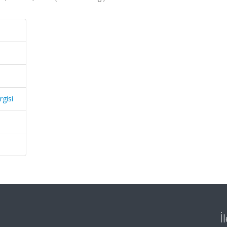
rgisi
İ