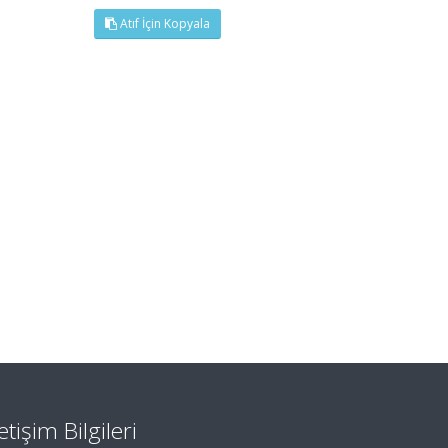
Atıf İçin Kopyala
letişim Bilgileri