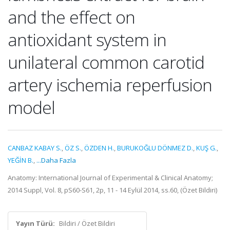
and the effect on
antioxidant system in
unilateral common carotid
artery ischemia reperfusion
model
CANBAZ KABAY S.
,
ÖZ S.
,
ÖZDEN H.
,
BURUKOĞLU DÖNMEZ D.
,
KUŞ G.
,
YEĞİN B.
,
...Daha Fazla
Anatomy: International Journal of Experimental & Clinical Anatomy;
2014 Suppl, Vol. 8, pS60-S61, 2p, 11 - 14 Eylül 2014, ss.60, (Özet Bildiri)
Yayın Türü:
Bildiri / Özet Bildiri