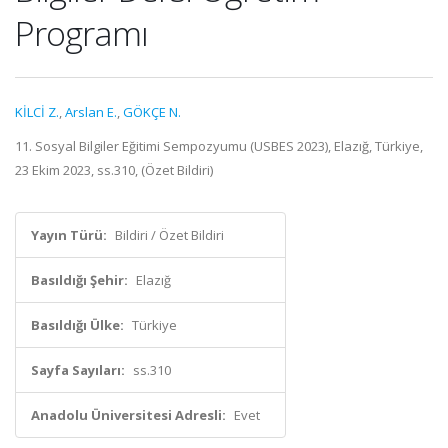
Programı
KİLCİ Z.
,
Arslan E.
,
GÖKÇE N.
11. Sosyal Bilgiler Eğitimi Sempozyumu (USBES 2023), Elazığ, Türkiye,
23 Ekim 2023, ss.310, (Özet Bildiri)
Yayın Türü:
Bildiri / Özet Bildiri
Basıldığı Şehir:
Elazığ
Basıldığı Ülke:
Türkiye
Sayfa Sayıları:
ss.310
Anadolu Üniversitesi Adresli:
Evet