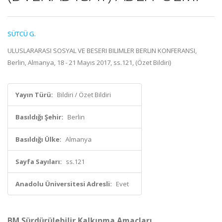
SÜTCÜ G.
ULUSLARARASI SOSYAL VE BESERI BILIMLER BERLIN KONFERANSI,
Berlin, Almanya, 18 - 21 Mayıs 2017, ss.121, (Özet Bildiri)
Yayın Türü:
Bildiri / Özet Bildiri
Basıldığı Şehir:
Berlin
Basıldığı Ülke:
Almanya
Sayfa Sayıları:
ss.121
Anadolu Üniversitesi Adresli:
Evet
BM Sürdürülebilir Kalkınma Amaçları