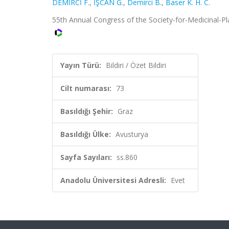
DEMİRCİ F.
,
İŞCAN G.
,
Demirci B.
,
Baser K. H. C.
55th Annual Congress of the Society-for-Medicinal-Plant
Yayın Türü:
Bildiri / Özet Bildiri
Cilt numarası:
73
Basıldığı Şehir:
Graz
Basıldığı Ülke:
Avusturya
Sayfa Sayıları:
ss.860
Anadolu Üniversitesi Adresli:
Evet