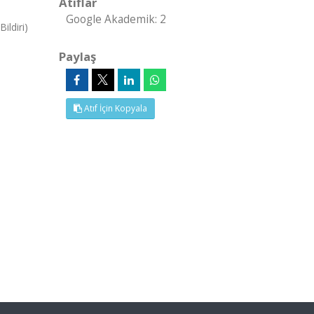
Atıflar
Google Akademik: 2
ildiri)
Paylaş
Atıf İçin Kopyala