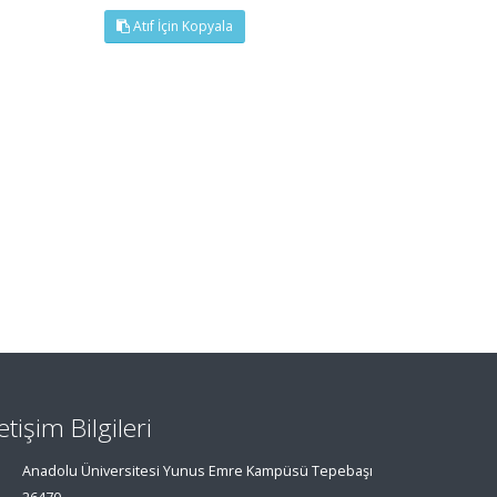
Atıf İçin Kopyala
letişim Bilgileri
Anadolu Üniversitesi Yunus Emre Kampüsü Tepebaşı