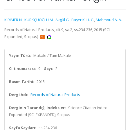
KIRIMER N.
,
KÜRKÇÜOĞLU M.
,
Akgül G.
,
Başer K. H. C.
,
Mahmoud A. A.
Records of Natural Products, cilt.9, sa.2, ss.234-236, 2015 (SCI-
Expanded, Scopus)
Yayın Türü:
Makale / Tam Makale
Cilt numarası:
9
Sayı:
2
Basım Tarihi:
2015
Dergi Adı:
Records of Natural Products
Derginin Tarandığı İndeksler:
Science Citation Index
Expanded (SCI-EXPANDED), Scopus
Sayfa Sayıları:
ss.234-236