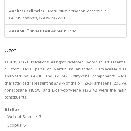
Anahtar Kelimeler:
Marrubium anisodon, essential oil,
GC/MS analysis, GROWING WILD
Anadolu Üniversitesi Adresli:
Evet
Özet
© 2015 ACG Publications. All rights reserved.Hydrodistilled essential
oil from aerial parts of Marrubium anisodon (Lamiaceae) was
analyzed by GC-FıD and GC/MS. Thirty-nine components were
characterized representing 87.9 % of the oil. (Z)-β-Farnesene (20.2 %),
nonacosane (18.5%) and β-caryophyllene (13.3 %) were the main
constituents.
Atıflar
Web of Science: 5
Scopus: 8