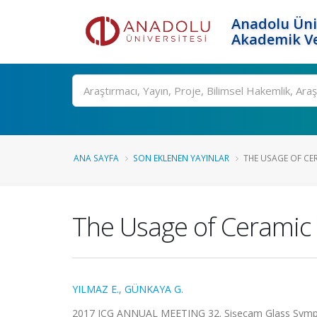
Anadolu Üni
Akademik Ve
Ara
ANA SAYFA
SON EKLENEN YAYINLAR
THE USAGE OF CERA
The Usage of Ceramic G
YILMAZ E.
,
GÜNKAYA G.
2017 ICG ANNUAL MEETING 32. Şişecam Glass Symposi