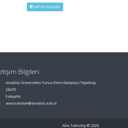
Atıf İçin Kopyala
letişim Bilgileri
Anadolu Üniversitesi Yunus Emre Kampüsü Tepebaşı
26470
Eskişehir
avesisdestek@anadolu.edu.tr
Abis Teknoloji
© 2026