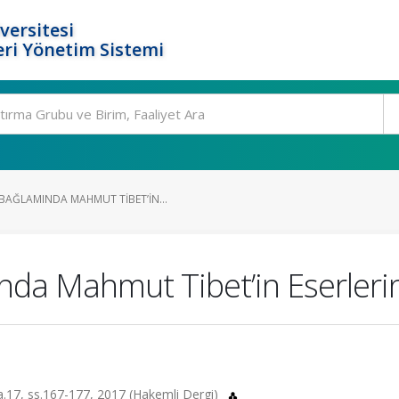
versitesi
ri Yönetim Sistemi
AĞLAMINDA MAHMUT TIBET’IN...
nda Mahmut Tibet’in Eserleri
sa.17, ss.167-177, 2017 (Hakemli Dergi)