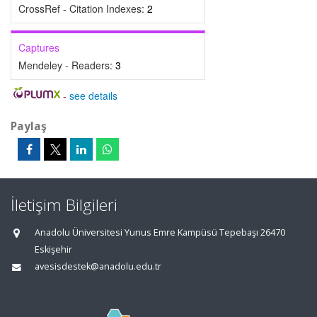
CrossRef - Citation Indexes:
2
Captures
Mendeley - Readers:
3
-
see details
Paylaş
İletişim Bilgileri
Anadolu Üniversitesi Yunus Emre Kampüsü Tepebaşı 26470
Eskişehir
avesisdestek@anadolu.edu.tr