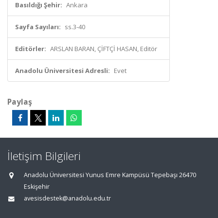
Basıldığı Şehir:
Ankara
Sayfa Sayıları:
ss.3-40
Editörler:
ARSLAN BARAN, ÇİFTÇİ HASAN, Editör
Anadolu Üniversitesi Adresli:
Evet
Paylaş
İletişim Bilgileri
Anadolu Üniversitesi Yunus Emre Kampüsü Tepebaşı 26470
Eskişehir
avesisdestek@anadolu.edu.tr