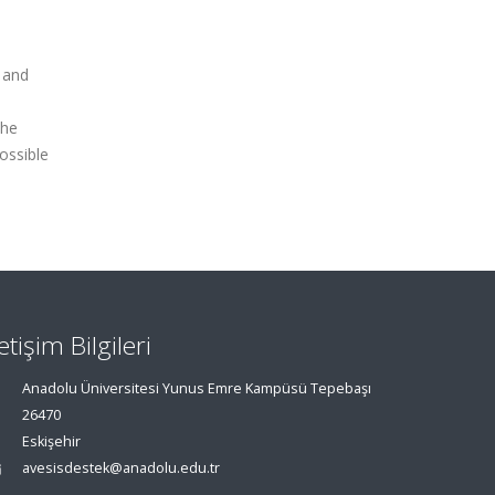
s and
the
ossible
letişim Bilgileri
Anadolu Üniversitesi Yunus Emre Kampüsü Tepebaşı
26470
Eskişehir
avesisdestek@anadolu.edu.tr