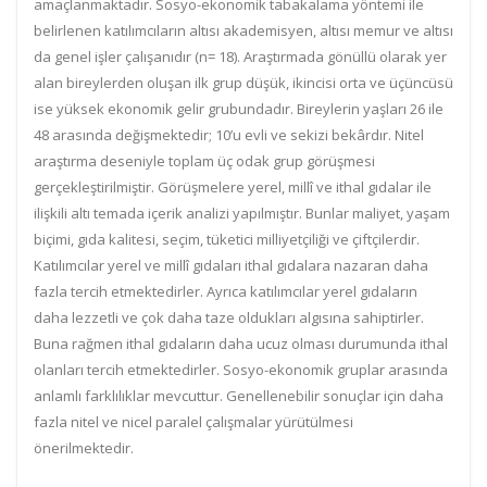
amaçlanmaktadır. Sosyo-ekonomik tabakalama yöntemi ile
belirlenen katılımcıların altısı akademisyen, altısı memur ve altısı
da genel işler çalışanıdır (n= 18). Araştırmada gönüllü olarak yer
alan bireylerden oluşan ilk grup düşük, ikincisi orta ve üçüncüsü
ise yüksek ekonomik gelir grubundadır. Bireylerin yaşları 26 ile
48 arasında değişmektedir; 10’u evli ve sekizi bekârdır. Nitel
araştırma deseniyle toplam üç odak grup görüşmesi
gerçekleştirilmiştir. Görüşmelere yerel, millî ve ithal gıdalar ile
ilişkili altı temada içerik analizi yapılmıştır. Bunlar maliyet, yaşam
biçimi, gıda kalitesi, seçim, tüketici milliyetçiliği ve çiftçilerdir.
Katılımcılar yerel ve millî gıdaları ithal gıdalara nazaran daha
fazla tercih etmektedirler. Ayrıca katılımcılar yerel gıdaların
daha lezzetli ve çok daha taze oldukları algısına sahiptirler.
Buna rağmen ithal gıdaların daha ucuz olması durumunda ithal
olanları tercih etmektedirler. Sosyo-ekonomik gruplar arasında
anlamlı farklılıklar mevcuttur. Genellenebilir sonuçlar için daha
fazla nitel ve nicel paralel çalışmalar yürütülmesi
önerilmektedir.