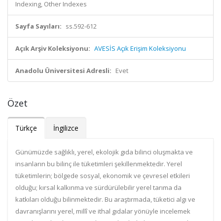
Indexing, Other Indexes
Sayfa Sayıları:
ss.592-612
Açık Arşiv Koleksiyonu:
AVESİS Açık Erişim Koleksiyonu
Anadolu Üniversitesi Adresli:
Evet
Özet
Türkçe
İngilizce
Günümüzde sağlıklı, yerel, ekolojik gıda bilinci oluşmakta ve
insanların bu bilinç ile tüketimleri şekillenmektedir. Yerel
tüketimlerin; bölgede sosyal, ekonomik ve çevresel etkileri
olduğu; kırsal kalkınma ve sürdürülebilir yerel tarıma da
katkıları olduğu bilinmektedir. Bu araştırmada, tüketici algı ve
davranışlarını yerel, millî ve ithal gıdalar yönüyle incelemek