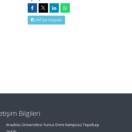
Atıf İçin Kopyala
letişim Bilgileri
Anadolu Üniversitesi Yunus Emre Kampüsü Tepebaşı
26470