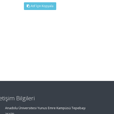
Atıf İçin Kopyala
letişim Bilgileri
Anadolu Üniversitesi Yunus Emre Kampüsü Tepebaşı