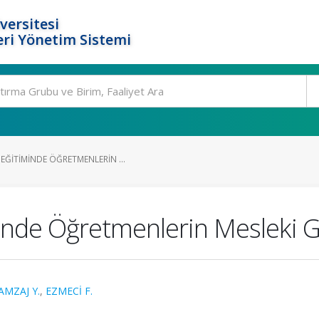
versitesi
ri Yönetim Sistemi
EĞITIMINDE ÖĞRETMENLERIN ...
inde Öğretmenlerin Mesleki G
MZAJ Y.
,
EZMECİ F.