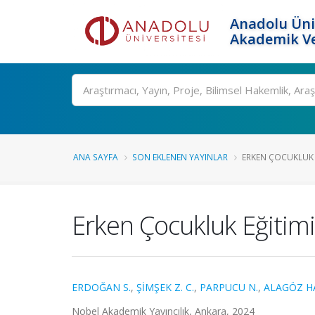
Anadolu Üni
Akademik Ve
Ara
ANA SAYFA
SON EKLENEN YAYINLAR
ERKEN ÇOCUKLUK 
Erken Çocukluk Eğitim
ERDOĞAN S.
,
ŞİMŞEK Z. C.
,
PARPUCU N.
,
ALAGÖZ HA
Nobel Akademik Yayıncılık, Ankara, 2024