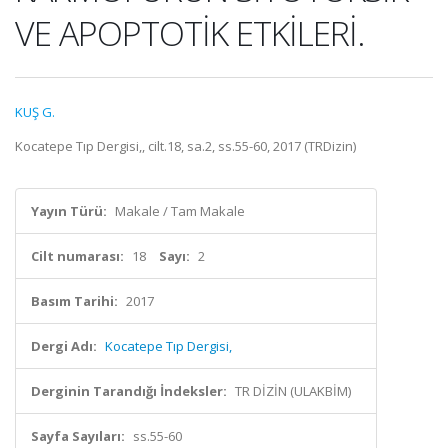
VE APOPTOTİK ETKİLERİ.
KUŞ G.
Kocatepe Tıp Dergisi,, cilt.18, sa.2, ss.55-60, 2017 (TRDizin)
Yayın Türü:
Makale / Tam Makale
Cilt numarası:
18
Sayı:
2
Basım Tarihi:
2017
Dergi Adı:
Kocatepe Tıp Dergisi,
Derginin Tarandığı İndeksler:
TR DİZİN (ULAKBİM)
Sayfa Sayıları:
ss.55-60