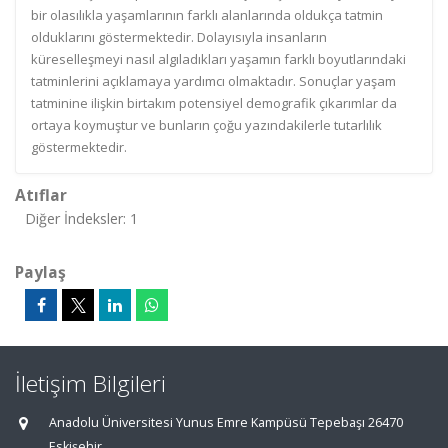
bir olasılıkla yaşamlarının farklı alanlarında oldukça tatmin
olduklarını göstermektedir. Dolayısıyla insanların
küreselleşmeyi nasıl algıladıkları yaşamın farklı boyutlarındaki
tatminlerini açıklamaya yardımcı olmaktadır. Sonuçlar yaşam
tatminine ilişkin birtakım potensiyel demografik çıkarımlar da
ortaya koymuştur ve bunların çoğu yazındakilerle tutarlılık
göstermektedir.
Atıflar
Diğer İndeksler: 1
Paylaş
İletişim Bilgileri
Anadolu Üniversitesi Yunus Emre Kampüsü Tepebaşı 26470
Eskişehir