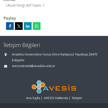
Ulusal Dergi Atıf Sayısı: 1
Paylaş
İletişim Bilgileri
Anadolu Üniversitesi Yunus Emre Kampüsü Tepebaşı 26470
Eskişehir
avesisdestek@anadolu.edu.tr
Ana Sayfa
|
AVESİS Hakkında
|
İletişim