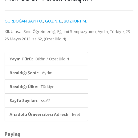
GÜRDOĞAN BAYIR Ö.
,
GÖZ N. L.
,
BOZKURT M.
XII. Ulusal Sınıf Öğretmenliği Eğitimi Sempozyumu, Aydın, Türkiye, 23 -
25 Mayıs 2013, ss.62, (Özet Bildiri)
Yayın Türü:
Bildiri / Özet Bildiri
Basıldığı Şehir:
Aydın
Basıldığı Ülke:
Türkiye
Sayfa Sayıları:
ss.62
Anadolu Üniversitesi Adresli:
Evet
Paylaş