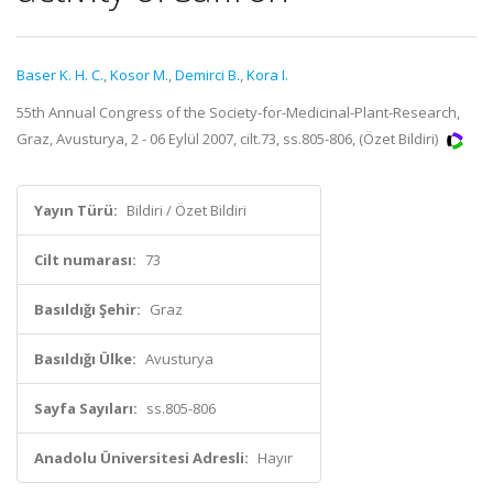
Baser K. H. C.
,
Kosor M.
,
Demirci B.
,
Kora I.
55th Annual Congress of the Society-for-Medicinal-Plant-Research,
Graz, Avusturya, 2 - 06 Eylül 2007, cilt.73, ss.805-806, (Özet Bildiri)
Yayın Türü:
Bildiri / Özet Bildiri
Cilt numarası:
73
Basıldığı Şehir:
Graz
Basıldığı Ülke:
Avusturya
Sayfa Sayıları:
ss.805-806
Anadolu Üniversitesi Adresli:
Hayır