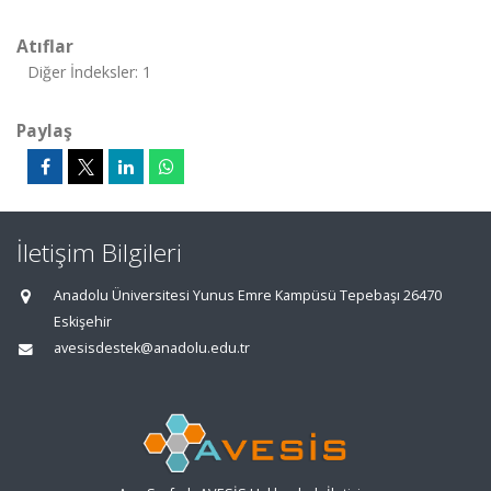
Atıflar
Diğer İndeksler: 1
Paylaş
İletişim Bilgileri
Anadolu Üniversitesi Yunus Emre Kampüsü Tepebaşı 26470
Eskişehir
avesisdestek@anadolu.edu.tr