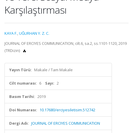
Karşılaştırması
KAYA F.
,
UĞURHAN Y. Z. C.
JOURNAL OF ERCIYES COMMUNICATION, cilt.6, sa.2, ss.1101-1120, 2019
(TRDizin)
Yayın Türü:
Makale / Tam Makale
Cilt numarası:
6
Sayı:
2
Basım Tarihi:
2019
Doi Numarası:
10.17680/erciyesiletisim.512742
Dergi Adı:
JOURNAL OF ERCIYES COMMUNICATION