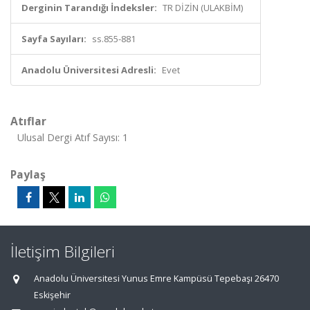
Derginin Tarandığı İndeksler:
TR DİZİN (ULAKBİM)
Sayfa Sayıları:
ss.855-881
Anadolu Üniversitesi Adresli:
Evet
Atıflar
Ulusal Dergi Atıf Sayısı: 1
Paylaş
İletişim Bilgileri
Anadolu Üniversitesi Yunus Emre Kampüsü Tepebaşı 26470
Eskişehir