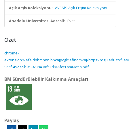
Açık Arşiv Koleksiyonu:
AVESİS Açık Erişim Koleksiyonu
Anadolu Üniversitesi Adresli:
Evet
Özet
chrome-
extension://efaidnbmnnnibpcajpcglclefindmkaj/https://ogu.edu.tr/files
966f-4927-9b95-923843af51d9/AfetTamMetin.pdf
BM Sürdürülebilir Kalkınma Amaçları
Paylaş