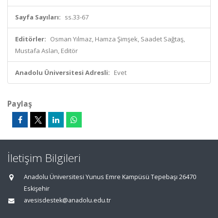
Sayfa Sayıları:
ss.33-67
Editörler:
Osman Yılmaz, Hamza Şimşek, Saadet Sağtaş,
Mustafa Aslan, Editör
Anadolu Üniversitesi Adresli:
Evet
Paylaş
İletişim Bilgileri
Anadolu Üniversitesi Yunus Emre Kampüsü Tepebaşı 26470
Eskişehir
avesisdestek@anadolu.edu.tr