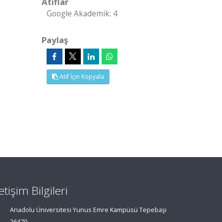
Atıflar
Google Akademik: 4
Paylaş
Atıf İçin Kopyala
letişim Bilgileri
Anadolu Üniversitesi Yunus Emre Kampüsü Tepebaşı
26470