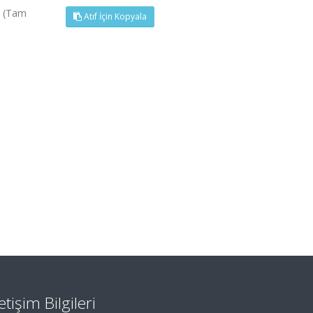
, (Tam
Atıf İçin Kopyala
letişim Bilgileri