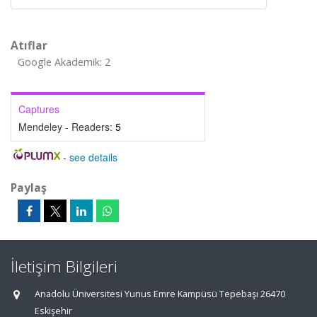
Atıflar
Google Akademik: 2
Captures
Mendeley - Readers:
5
-
see details
Paylaş
İletişim Bilgileri
Anadolu Üniversitesi Yunus Emre Kampüsü Tepebaşı 26470
Eskişehir