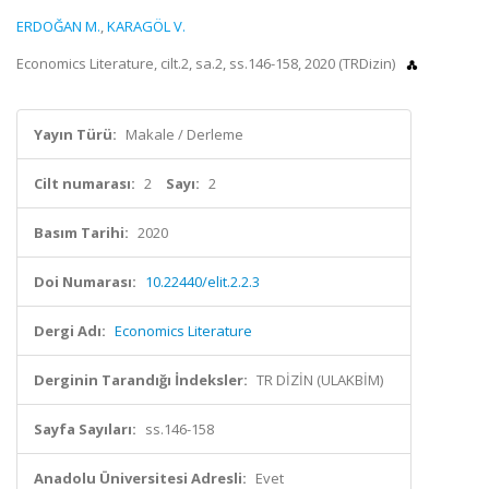
ERDOĞAN M.
,
KARAGÖL V.
Economics Literature, cilt.2, sa.2, ss.146-158, 2020 (TRDizin)
Yayın Türü:
Makale / Derleme
Cilt numarası:
2
Sayı:
2
Basım Tarihi:
2020
Doi Numarası:
10.22440/elit.2.2.3
Dergi Adı:
Economics Literature
Derginin Tarandığı İndeksler:
TR DİZİN (ULAKBİM)
Sayfa Sayıları:
ss.146-158
Anadolu Üniversitesi Adresli:
Evet