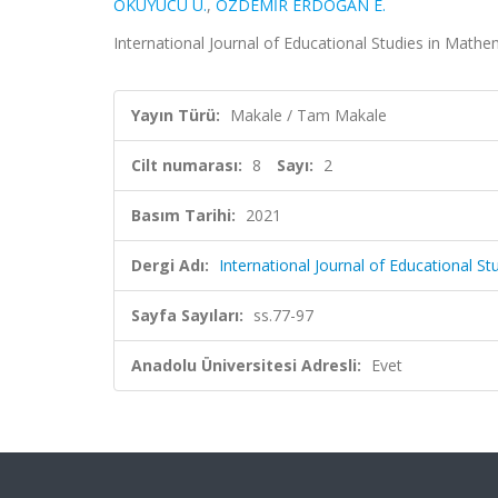
OKUYUCU Ü.
,
ÖZDEMİR ERDOĞAN E.
International Journal of Educational Studies in Mathema
Yayın Türü:
Makale / Tam Makale
Cilt numarası:
8
Sayı:
2
Basım Tarihi:
2021
Dergi Adı:
International Journal of Educational S
Sayfa Sayıları:
ss.77-97
Anadolu Üniversitesi Adresli:
Evet