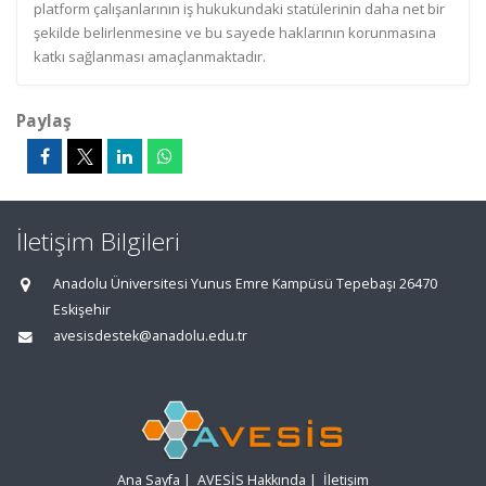
platform çalışanlarının iş hukukundaki statülerinin daha net bir
şekilde belirlenmesine ve bu sayede haklarının korunmasına
katkı sağlanması amaçlanmaktadır.
Paylaş
İletişim Bilgileri
Anadolu Üniversitesi Yunus Emre Kampüsü Tepebaşı 26470
Eskişehir
avesisdestek@anadolu.edu.tr
Ana Sayfa
|
AVESİS Hakkında
|
İletişim