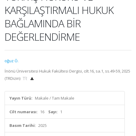
KARŞILAŞTIRMALI HUKUK
BAĞLAMINDA BİR
DEĞERLENDİRME
oğuz Ö.
İnönü Üniversitesi Hukuk Fakültesi Dergisi, cilt.16, sa.1, ss.49-59, 2025
(TRDizin)
Yayın Türü:
Makale / Tam Makale
Cilt numarası:
16
Sayı:
1
Basım Tarihi:
2025