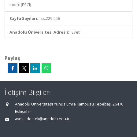
Index (ESCI)
Sayfa Sayıları:
ss.229-256
Anadolu Üniversitesi Adresli:
Evet
Paylaş
İletişim Bilgileri
Anadolu Üniversitesi Yunus Emre Kampüsü Tepebaşı 26470
Eskişehir
avesisdestek@anadolu.edu.tr