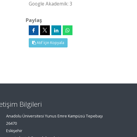
Google Akademik: 3
Paylaş
Atıf İçin Kopyala
letişim Bilgileri
Anadolu Üniversitesi Yunus Emre Kampüsü Tepebaşı
26470
Eskişehir