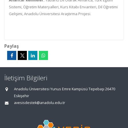
Anahtar Kelimeler:
Yabancı Dil Olarak Almanca, Türk Eğitim
Sistemi, Öğretim Materyalleri, Kurs Kitabı Envanteri, Dil Öğretimi
Gelişimi, Anadolu Üniversitesi Araştırma Projesi.
Paylaş
İletişim Bilgileri
Anadolu Üniversitesi Yunus Emre Kampüsü Tepebaşı 26470
Eskişehir
avesisdestek@anadolu.edu.tr